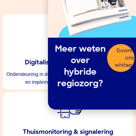
zorgverlener.
Meer weten
Downlo
ons
over
Digitalisering van zorgpaden
whitepa
hybride
Ondersteuning in de ontwikkeling van digitale zorgpaden,
en implementatie van digitale middelen.
regiozorg?
Thuismonitoring & signalering