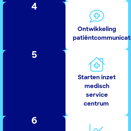
4
Ontwikkeling
patiëntcommunicati
5
Starten inzet
medisch
service
centrum ​
6