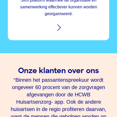
Slim platform waarmee de organisatie en
samenwerking effectiever kunnen worden
georganiseerd.
Onze klanten over ons
r
“Binnen het passantenspreekuur wordt
ongeveer 60 procent van de zorgvragen
p
 te
afgevangen door de HCWB
Huisartsenzorg- app. Ook de andere
a
huisartsen in de regio profiteren daarvan,
t
e
want de mensen die geholpen worden op
n