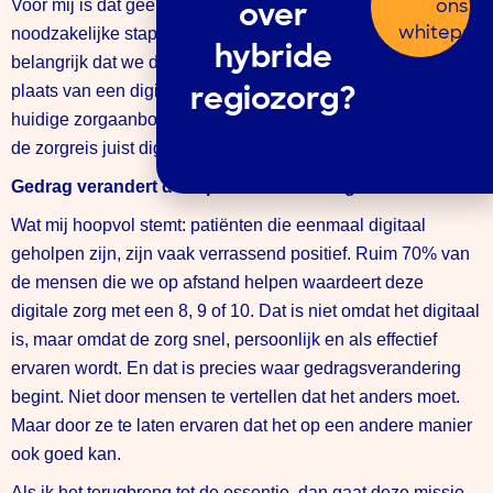
ons
Voor mij is dat geen toekomstbeeld meer. Dat is een
over
whitepap
noodzakelijke stap in het hier en nu. En daarvoor is het
hybride
belangrijk dat we de inzet van digitale zorg omkeren. In
plaats van een digitale tool als alternatief boven op het
regiozorg?
huidige zorgaanbod te zetten, moeten we het startpunt van
de zorgreis juist digitaal maken.
Gedrag verandert door positieve ervaring
Wat mij hoopvol stemt: patiënten die eenmaal digitaal
geholpen zijn, zijn vaak verrassend positief. Ruim 70% van
de mensen die we op afstand helpen waardeert deze
digitale zorg met een 8, 9 of 10. Dat is niet omdat het digitaal
is, maar omdat de zorg snel, persoonlijk en als effectief
ervaren wordt. En dat is precies waar gedragsverandering
begint. Niet door mensen te vertellen dat het anders moet.
Maar door ze te laten ervaren dat het op een andere manier
ook goed kan.
Als ik het terugbreng tot de essentie, dan gaat deze missie