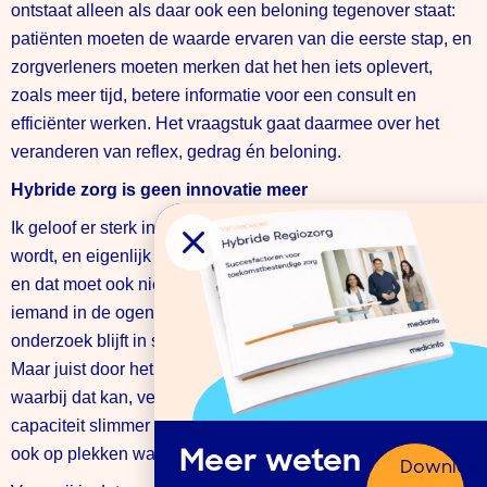
ontstaat alleen als daar ook een beloning tegenover staat:
patiënten moeten de waarde ervaren van die eerste stap, en
zorgverleners moeten merken dat het hen iets oplevert,
zoals meer tijd, betere informatie voor een consult en
efficiënter werken. Het vraagstuk gaat daarmee over het
veranderen van reflex, gedrag én beloning.
Hybride zorg is geen innovatie meer
Ik geloof er sterk in dat hybride zorg het nieuwe normaal
wordt, en eigenlijk al had moeten zijn. Niet alles kan digitaal,
en dat moet ook niet. Er zijn genoeg situaties waarbij je
iemand in de ogen wil, of moet, kunnen kijken. En fysiek
onderzoek blijft in sommige gevallen natuurlijk noodzakelijk.
Maar juist door het deel van de zorg digitaal te organiseren
waarbij dat kan, verlagen we de werkdruk, benutten we
capaciteit slimmer en kunnen we zorg toegankelijk houden,
ook op plekken waar tekorten ontstaan.
Meer weten
Downloa