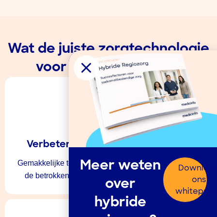
Wat de juiste zorgtechnologie
voor u kan betekenen
Verbeterde Patiëntbetrokkenheid
Gemakkelijke toegang tot zorg en informatie verhoogt
Meer weten
Downloa
de betrokkenheid en tevredenheid van patiënten.
ons
over
whitepap
hybride