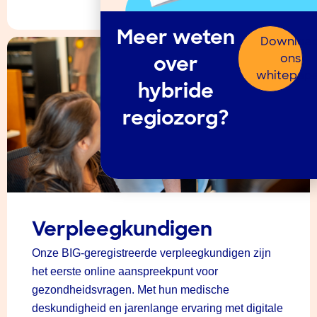
Meer weten
Downloa
ons
over
whitepap
hybride
regiozorg?
Verpleegkundigen
Onze BIG-geregistreerde verpleegkundigen zijn
het eerste online aanspreekpunt voor
gezondheidsvragen. Met hun medische
deskundigheid en jarenlange ervaring met digitale