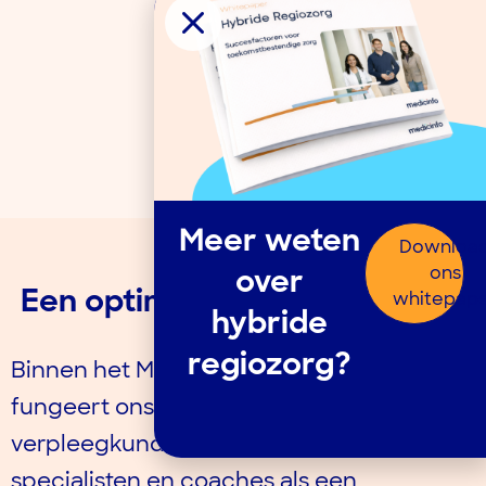
Meer weten
Downloa
ons
over
whitepap
Een optimale zorgcoördinatie
hybride
regiozorg?
Binnen het
Medisch Servicecentrum
fungeert
ons desk
undig
e
team van
verpleegkundigen, huisartsen
,
specialisten
en coaches
als een