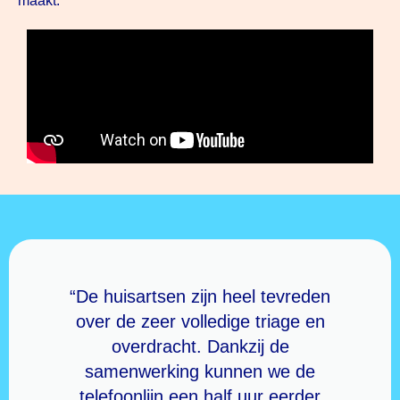
maakt.
“De huisartsen zijn heel tevreden
over de zeer volledige triage en
overdracht. Dankzij de
samenwerking kunnen we de
telefoonlijn een half uur eerder