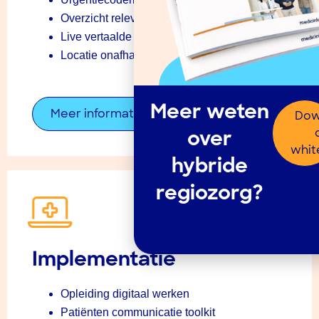
Overzicht relevante informatie
Live vertaalde chat
Locatie onafhankelijk werken
Meer weten
Meer informatie
Dow
over
whit
hybride
regiozorg?
Implementatie
Opleiding digitaal werken
Patiënten communicatie toolkit