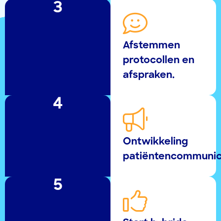
3
Afstemmen
protocollen en
afspraken.
4
Ontwikkeling
patiëntencommunic
5