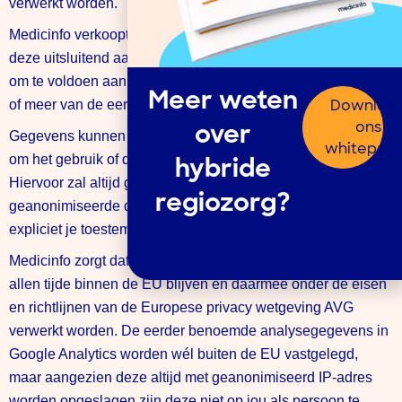
verwerkt worden.
Medicinfo verkoopt jouw gegevens nooit aan derden en zal
deze uitsluitend aan anderen verstrekken indien dit nodig is
om te voldoen aan een wettelijke verplichting en/of vanuit 1
Meer weten
Downloa
of meer van de eerder vermelde verwerkingsdoelen.
ons
over
Gegevens kunnen wel gedeeld worden met onderzoekers
whitepap
om het gebruik of de werking van de dienst te onderzoeken.
hybride
Hiervoor zal altijd gebruik worden gemaakt van
regiozorg?
geanonimiseerde data, of anders uitsluitend nadat je vooraf
expliciet je toestemming hiervoor gegeven hebt.
Medicinfo zorgt dat gegevens die op jou te herleiden zijn te
allen tijde binnen de EU blijven en daarmee onder de eisen
en richtlijnen van de Europese privacy wetgeving AVG
verwerkt worden. De eerder benoemde analysegegevens in
Google Analytics worden wél buiten de EU vastgelegd,
maar aangezien deze altijd met geanonimiseerd IP-adres
worden opgeslagen zijn deze niet op jou als persoon te