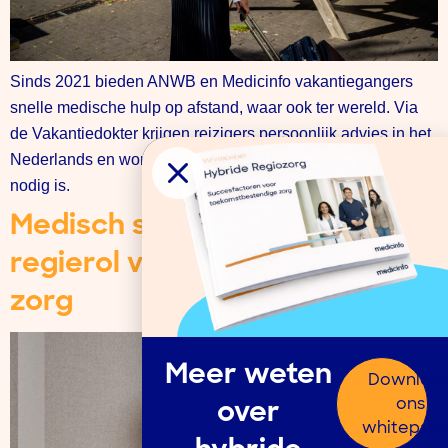
Sinds 2021 bieden ANWB en Medicinfo vakantiegangers
snelle medische hulp op afstand, waar ook ter wereld. Via
de Vakantiedokter krijgen reizigers persoonlijk advies in het
Nederlands en worden zij alleen doorverwezen als dat
nodig is.
Medisch servicecentrum kan
regierol vervullen bij hybride
zorg
Meer weten
Downloa
ons
over
whitepap