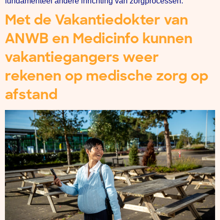
fundamenteel andere inrichting van zorgprocessen.
Met de Vakantiedokter van
ANWB en Medicinfo kunnen
vakantiegangers weer
rekenen op medische zorg op
afstand