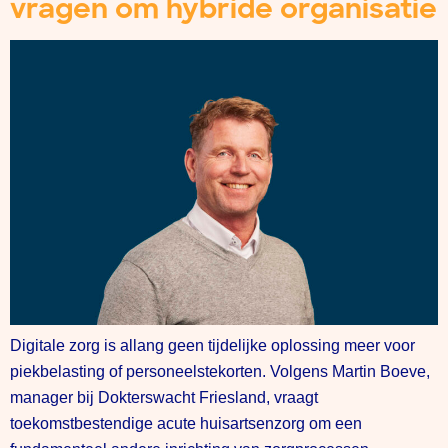
vragen om hybride organisatie
Digitale zorg is allang geen tijdelijke oplossing meer voor
piekbelasting of personeelstekorten. Volgens Martin Boeve,
manager bij Dokterswacht Friesland, vraagt
toekomstbestendige acute huisartsenzorg om een