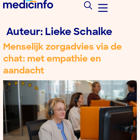
Auteur:
Lieke Schalke
Menselijk zorgadvies via de
chat: met empathie en
aandacht