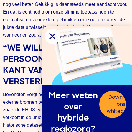
nog veel beter. Gelukkig is daar steeds meer aandacht voor.
En dat is echt nodig om onze slimme toepassingen te
optimaliseren voor extern gebruik en om snel en correct de
juiste data uitwisselen – of straks beschikbaar te stellen –
wanneer en zodra een zorgverlener die nodig heeft.”
“WE WILLEN DE
PERSOONLIJKE, MENSELIJKE
KANT VAN ZORG
VERSTERKEN”
Meer weten
Bovendien vergt het beter trainen van data dat die ook van
Downloa
externe bronnen beschikbaar komt (secundair datagebruik,
ons
over
zoals de EHDS -verordening moet regelen). Medicinfo
whitepap
hybride
verkeert in de unieke omstandigheid dat het al veel
historische datasets heeft – van triage tot afhandeling van
regiozorg?