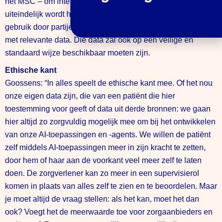
het MSC – om intern AI-toepassingen op te trainen. Maar
uiteindelijk wordt het ook nodig om AI-toepassingen voor
gebruik door partijen zoals huisartsenpraktijken te trainen
met relevante data. Die data zal ook op een veilige en
standaard wijze beschikbaar moeten zijn.
Ethische kant
Goossens: “In alles speelt de ethische kant mee. Of het nou
onze eigen data zijn, die van een patiënt die hier
toestemming voor geeft of data uit derde bronnen: we gaan
hier altijd zo zorgvuldig mogelijk mee om bij het ontwikkelen
van onze AI-toepassingen en -agents. We willen de patiënt
zelf middels AI-toepassingen meer in zijn kracht te zetten,
door hem of haar aan de voorkant veel meer zelf te laten
doen. De zorgverlener kan zo meer in een supervisierol
komen in plaats van alles zelf te zien en te beoordelen. Maar
je moet altijd de vraag stellen: als het kan, moet het dan
ook? Voegt het de meerwaarde toe voor zorgaanbieders en