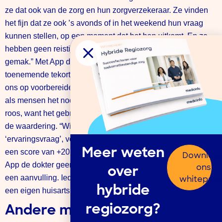
ze dat ook van de zorg en hun zorgverzekeraar. Ze vinden
het fijn dat ze ook ’s avonds of in het weekend hun vraag
kunnen stellen, op een moment dat het hen uitkomt. En ze
hebben geen reistijd naar de praktijk. Het is een stukje
gemak.” Met App de dokter speelt Just ook in op het
toenemende tekort aan zorgpersoneel. “Daar moeten we
ons op voorbereiden. Zodat we zorg kunnen blijven leveren
als mensen het nodig hebben.” Het blijkt een schot in de
roos, want het gebruik van App de dokter neemt toe. Net als
de waardering. “Wij stellen aan het eind van elk contact een
‘ervaringsvraag’, volgens de net promoter score. Normaal is
Meer weten
een score van +20 al goed, wij scoren +61!” Overigens is
Downloa
App de dokter geen vervanger van de eigen huisarts. “Het is
ons
over
een aanvulling. Iedereen die de app gebruikt, heeft ook nog
whitepap
hybride
een eigen huisarts.”
regiozorg?
Andere manier van ‘dokteren’