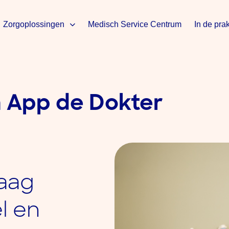
Zorgoplossingen
Medisch Service Centrum
In de prak
n App de Dokter
raag
el en