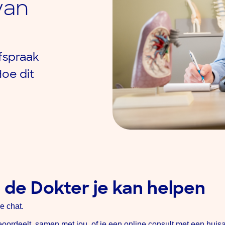
van
fspraak
Hoe dit
de Dokter je kan helpen
e chat.
ordeelt, samen met jou, of je een online consult met een huisar