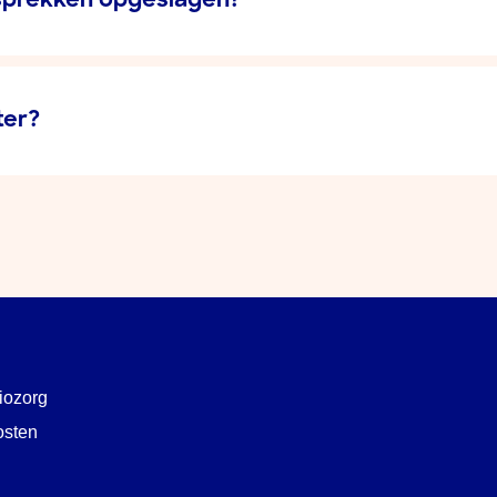
prekken opgeslagen?
ter?
iozorg
osten