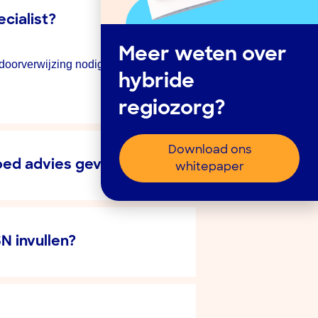
cialist?
Meer weten over
 doorverwijzing nodig is, kan uw
hybride
regiozorg?
Download ons
goed advies geven?
whitepaper
N invullen?