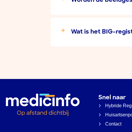
Worden de beeldges
Wat is het BIG-regis
Snel naar
Hybride Reg
Huisartsenp
Contact