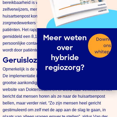
bereikbaarheid is wel significant verbeterd.” Ook het aantal
zelfverwijzers, mensen die zonder triage naar de
huisartsenpost komen, is aanzienlijk verlaagd. Naast de
zorgmedewerkers wordt de app ook positief ontvangen door
patiënten. Het rapportcijfer dat gebruikers geven is
gemiddeld een 8,1. Met name de kortere wachttijd, het
Meer weten
Downloa
persoonlijke contact en het kunnen meesturen van foto’s
ons
over
wordt door patiënten erg gewaardeerd.
whitepap
hybride
Geruisloze introductie
regiozorg?
Opmerkelijk is de wijze waarop de app geïntroduceerd is.
De implementatie is namelijk geruisloos verlopen, zonder
grootse aankondiging of campagne. Het stond op de
website van Dokterswacht en er werd naar verwezen in het
bericht dat mensen horen als ze naar de huisartsenpost
bellen, maar verder niet. “Zo zijn mensen heel gericht
gestimuleerd om zelf met de app aan de slag te gaan, in
plaats van alleen vragen erover te stellen”, aldus Van der