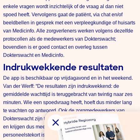
enkele vragen wordt inzichtelijk of de vraag al dan niet
spoed heeft. Vervolgens gaat de patiënt, via chat en/of
beeldbellen in gesprek met een verpleegkundige of huisarts
van Medicinfo. Alle zorgverleners werken volgens dezelfde
protocollen als de medewerkers van Dokterswacht;
bovendien is er goed contact en overleg tussen
Dokterswacht en Medicinfo.
Indrukwekkende resultaten
De app is beschikbaar op vrijdagavond en in het weekend.
Van der Werff: “De resultaten zijn indrukwekkend: de
gemiddelde wachttijd is teruggebracht van twintig naar zes
minuten. Wie een spoedvraag heeft, hoeft dus minder lang
te wachten op antwoord. Ook de zorgmedewerkers van
Dokterswacht zijn tevreden: zij ervaren een lagere werkdruk
en krijgen dus meer ruimte om kwaliteit te leveren. Het
personeelstekort is er niet ineens mee opgelost, maar de