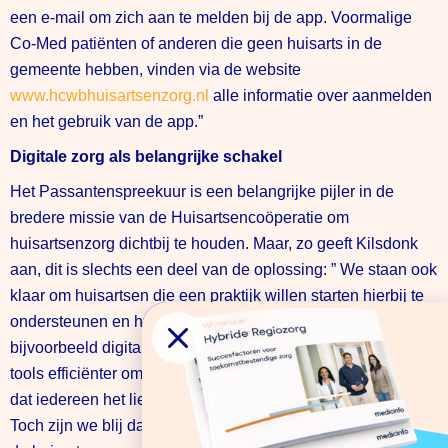
een e-mail om zich aan te melden bij de app. Voormalige
Co-Med patiënten of anderen die geen huisarts in de
gemeente hebben, vinden via de website
www.hcwbhuisartsenzorg.nl
alle informatie over aanmelden
en het gebruik van de app.”
Digitale zorg als belangrijke schakel
Het Passantenspreekuur is een belangrijke pijler in de
bredere missie van de Huisartsencoöperatie om
huisartsenzorg dichtbij te houden. Maar, zo geeft Kilsdonk
aan, dit is slechts een deel van de oplossing: ” We staan ook
klaar om huisartsen die een praktijk willen starten hierbij te
ondersteunen en helpen huisartsen om met inzet van
bijvoorbeeld digitale
tools efficiënter om te gaan met zorgvragen. Ook wij willen
dat iedereen het liefst een vaste huisarts in de buurt heeft.
Toch zijn we blij dat we op deze manier voor 6500 inwoners