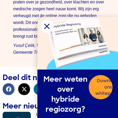
praten over je gezondheid, over klachten en over
medische zorgen heel nauw komt. Wij zijn erg
verheugd met de online zorg die nu geboden
wordt. Dit ondersteunt onze medische
professionals. En nog veel belangrijker: het
brengt rust bij de Oekraïense vluchtelingen.”
Yusuf Çelik, Wethouder Asiel en Integratie,
Gemeente Tilburg
Deel dit nieuwsbericht
Meer weten
Downloa
ons
over
whitepap
hybride
Meer nieuwsberichten
regiozorg?
Uitdagingen acute zorg vragen om hybride