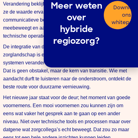
Verandering beklijft niet als mensen iets
moeten
, maar als
Meer weten
Downloa
ze de waarde ervan inzien. Dat vraagt om een
ons
over
communicatieve benadering die niet duwt, maar
whitepap
meebeweegt en aansluit. Digitale zorg integreren is geen
hybride
technische operatie, maar een proces van collectief leren.
regiozorg?
De integratie van digitale zorg in het Nederlandse
zorglandschap is een proces van systeemverandering. Waar
systemen veranderen, komen overtuigingen in beweging.
Dat is geen obstakel, maar de kern van transitie. Wie met
aandacht durft te luisteren naar de onderstroom, ontdekt de
beste route voor duurzame vernieuwing.
Het nieuwe jaar staat voor de deur; het moment van goede
voornemens. Een mooi voornemen zou kunnen zijn om
eens wat vaker het gesprek aan te gaan op een ander
niveau. Niet over technische tools en processen maar over
datgene wat zorgcollega’s echt beweegt. Dat zou zo maar
eens tot een hele andere inzichten kunnen leiden.