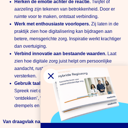
Herken de emotie achter de reactie.
Twijfel of
aarzeling zijn tekenen van betrokkenheid. Door er
ruimte voor te maken, ontstaat verbinding.
Werk met enthousiaste voorlopers.
Zij laten in de
praktijk zien hoe digitalisering kan bijdragen aan
betere, mensgerichte zorg. Inspiratie werkt krachtiger
dan overtuiging.
Verbind innovatie aan bestaande waarden.
Laat
zien hoe digitale zorg juist helpt om persoonlijke
aandacht, rust in het werk of samenwerking te
versterken.
Gebruik taal die uitnodigt.
Woorden doen ertoe.
Spreek niet over ‘implementeren’, maar over
‘ontdekken’, ‘ontwerpen’ of ‘uitproberen’. Dat verlaagt
drempels en stimuleert eigenaarschap.
Van draagvlak naar eigenaarschap