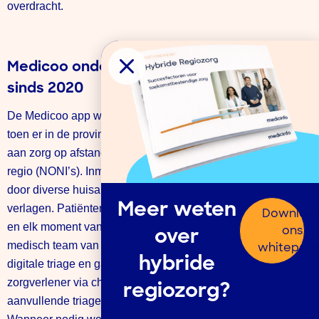
overdracht.
Medicoo ondersteunt huisartsen(posten)
sinds 2020
De Medicoo app werd in 2020 door Medicinfo gelanceerd
toen er in de provincie Zeeland een grote behoefte ontstond
aan zorg op afstand voor patiënten zonder huisarts in de
regio (NONI’s). Inmiddels wordt de Medicoo app gebruikt
door diverse huisartsen in Nederland om de werkdruk te
Meer weten
verlagen. Patiënten met een zorgvraag stellen gemakkelijk
Downloa
en elk moment van de dag hun zorgvraag via de app aan het
ons
over
medisch team van Medicinfo. Patiënten doorlopen een
whitepap
hybride
digitale triage en gaan daarna in gesprek met een
zorgverlener via chat. Tijdens het gesprek worden
regiozorg?
aanvullende triagevragen gesteld en volgt een zorgadvies.