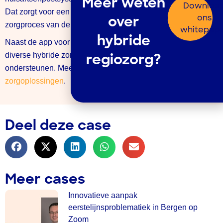
Meer weten
Downloa
Dat zorgt voor een naadloze integratie van de app in het
ons
over
zorgproces van de huisartsenpost.
whitepap
hybride
Naast de app voor Dokterswacht Friesland biedt Medicinfo
diverse hybride zorgdiensten om de eerstelijnszorg te
regiozorg?
ondersteunen. Meer informatie over
hybride
zorgoplossingen
.
Deel deze case
Meer cases
Innovatieve aanpak
eerstelijnsproblematiek in Bergen op
Zoom