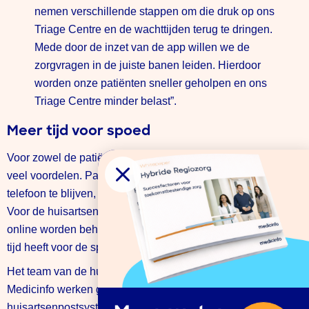
nemen verschillende stappen om die druk op ons
Triage Centre en de wachttijden terug te dringen.
Mede door de inzet van de app willen we de
zorgvragen in de juiste banen leiden. Hierdoor
worden onze patiënten sneller geholpen en ons
Triage Centre minder belast”.
Meer tijd voor spoed
Voor zowel de patiënten als de huisartsenpost biedt de app
veel voordelen. Patiënten hoeven niet in de wachtrij aan de
telefoon te blijven, maar stellen hun vraag direct via de chat.
Voor de huisartsenpost zorgt de app ervoor dat vragen
online worden behandeld, waardoor men op de post meer
tijd heeft voor de spoedgevallen.
Het team van de huisartsenpost en het medisch team van
Medicinfo werken geïntegreerd in hetzelfde
huisartsenpostsysteem en volgens dezelfde werkafspraken.