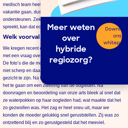
medisch team heeft veel ervaring met mensen die op
vakantie gaan, dus kunnen vakantiegangers goed
ondersteunen. Zeker als je de taal in je vakantieland niet
Meer weten
spreekt, kan dat echt een uitkomst zijn.
Downloa
ons
Welk voorval is je bijgebleven?
over
whitepap
We kregen recent een hele ongeruste moeder op de app
hybride
met een vraag over haar 3-jarige dochter met waterpokken.
regiozorg?
De foto’s die de moeder ons stuurde van het gezicht waren
niet scherp en daarop leek er een flinke zwelling in het
gezicht te zijn. Na betere foto’s te hebben gekregen bleek
het te gaan om een zwelling van de oogleden. Na
doorvragen en beoordeling van onze arts bleek al snel dat
ze waterpokken op haar oogleden had, wat maakte dat het
zo gezwollen was. Het zag er heel sneu uit, maar we
konden de moeder gelukkig snel geruststellen. Zij was zo
ontzettend blij en zo gerustgesteld dat het meeviel.