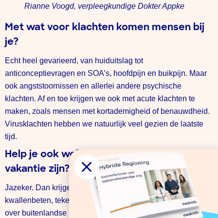
Rianne Voogd, verpleegkundige Dokter Appke
Met wat voor klachten komen mensen bij
je?
Echt heel gevarieerd, van huiduitslag tot
anticonceptievragen en SOA’s, hoofdpijn en buikpijn. Maar
ook angststoornissen en allerlei andere psychische
klachten. Af en toe krijgen we ook met acute klachten te
maken, zoals mensen met kortademigheid of benauwdheid.
Virusklachten hebben we natuurlijk veel gezien de laatste
tijd.
Help je ook wel eens mensen die op
vakantie zijn?
Jazeker. Dan krijgen we bijvoorbeeld vragen over
kwallenbeten, teken, huiduitslag en wondjes. Ook vragen
over buitenlandse medicijnen komen wel eens binnen. Ons