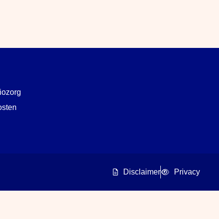
iozorg
osten
Disclaimer
Privacy