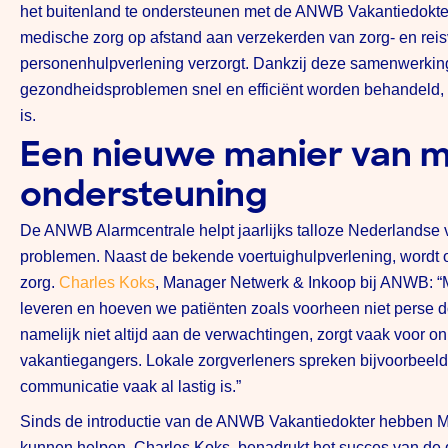
het buitenland te ondersteunen met de ANWB Vakantiedokter.
medische zorg op afstand aan verzekerden van zorg- en re
personenhulpverlening verzorgt. Dankzij deze samenwerking 
gezondheidsproblemen snel en efficiënt worden behandeld, 
is.
Een nieuwe manier van 
ondersteuning
De ANWB Alarmcentrale helpt jaarlijks talloze Nederlandse 
problemen. Naast de bekende voertuighulpverlening, word
zorg.
Charles Koks
, Manager Netwerk & Inkoop bij ANWB: “
leveren en hoeven we patiënten zoals voorheen niet perse do
namelijk niet altijd aan de verwachtingen, zorgt vaak voor on
vakantiegangers. Lokale zorgverleners spreken bijvoorbeeld n
communicatie vaak al lastig is.”
Sinds de introductie van de ANWB Vakantiedokter hebben M
kunnen helpen. Charles Koks, benadrukt het succes van de 