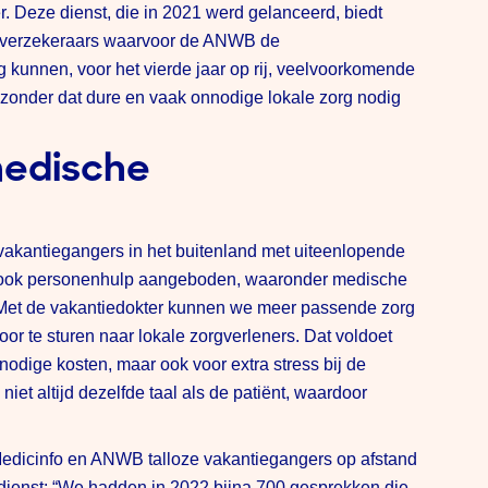
 Deze dienst, die in 2021 werd gelanceerd, biedt
isverzekeraars waarvoor de ANWB de
kunnen, voor het vierde jaar op rij, veelvoorkomende
zonder dat dure en vaak onnodige lokale zorg nodig
medische
vakantiegangers in het buitenland met uiteenlopende
t ook personenhulp aangeboden, waaronder medische
Met de vakantiedokter kunnen we meer passende zorg
or te sturen naar lokale zorgverleners. Dat voldoet
nodige kosten, maar ook voor extra stress bij de
iet altijd dezelfde taal als de patiënt, waardoor
edicinfo en ANWB talloze vakantiegangers op afstand
dienst: “We hadden in 2022 bijna 700 gesprekken die