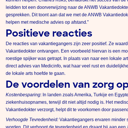
leidden tot een doorverwijzing naar de ANWB Vakantiedok
gesprekken. Dit toont aan dat we met de ANWB Vakantiedok
helpen met medische advies op afstand.”
Positieve reacties
De reacties van vakantiegangers zijn zeer positief. Ze waar
Vakantiedokter ontvangen. Een voorbeeld hiervan is een mo
roestige spijker was getrapt. In plaats van naar een lokale 
direct advies van Medicinfo, wat haar veel rust en duidelijkh
de lokale arts hoefde te gaan.
De voordelen van zorg op
Kostenbesparing
: In landen zoals Amerika, Turkije en Egyp
ziekenhuisopnames, terwijl dit niet altijd nodig is. Het med
Vakantiedokter verzorgt, helpt dit te voorkomen door passen
Verhoogde Tevredenheid:
Vakantiegangers ervaren minder s
worden. Dit verhoogt de tevredenheid en draagt bij aan een 