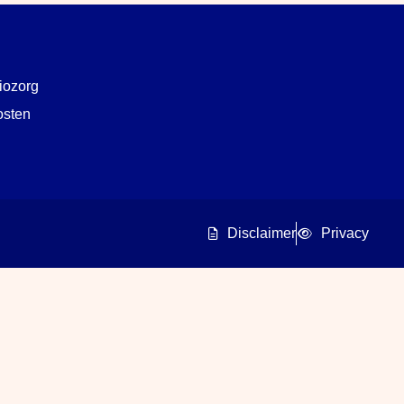
iozorg
osten
Disclaimer
Privacy