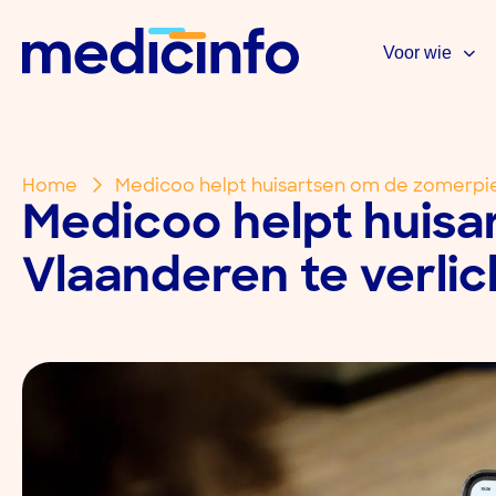
Voor wie
Home
Medicoo helpt huisartsen om de zomerpie
Medicoo helpt huis
Vlaanderen te verlic