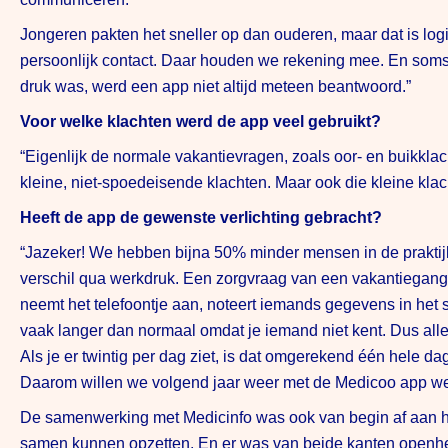
Jongeren pakten het sneller op dan ouderen, maar dat is lo
persoonlijk contact. Daar houden we rekening mee. En soms 
druk was, werd een app niet altijd meteen beantwoord.”
Voor welke klachten werd de app veel gebruikt?
“Eigenlijk de normale vakantievragen, zoals oor- en buikkl
kleine, niet-spoedeisende klachten. Maar ook die kleine klacht
Heeft de app de gewenste verlichting gebracht?
“Jazeker! We hebben bijna 50% minder mensen in de praktijk
verschil qua werkdruk. Een zorgvraag van een vakantieganger
neemt het telefoontje aan, noteert iemands gegevens in het 
vaak langer dan normaal omdat je iemand niet kent. Dus alles 
Als je er twintig per dag ziet, is dat omgerekend één hele 
Daarom willen we volgend jaar weer met de Medicoo app w
De samenwerking met Medicinfo was ook van begin af aan he
samen kunnen opzetten. En er was van beide kanten openhei