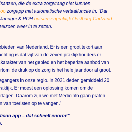
isartsen, die de extra zorgvraag niet kunnen
coo
zorgapp met automatische vertaalfunctie in. “Dat
r, Manager & POH
huisartsenpraktijk Oostburg-Cadzand
.
eizoen weer in te zetten.
bieden van Nederland. Er is een groot tekort aan
hting is dat vijf van de zeven praktijkhouders er
dskarakter van het gebied en het beperkte aanbod van
tom: de druk op de zorg is het hele jaar door al groot.
gangers in onze regio. In 2021 deden gemiddeld 20
praktijk. Er moest een oplossing komen om de
erlagen. Daarom zijn we met Medicinfo gaan praten
 van toeristen op te vangen.”
dicoo app – dat scheelt enorm!”
.