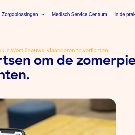
Zorgoplossingen
Medisch Service Centrum
In de prak
k in West Zeeuws-Vlaanderen te verlichten.
artsen om de zomerpi
hten.