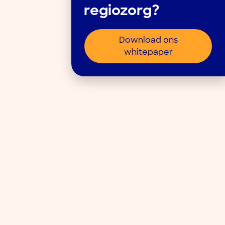
regiozorg?
Download ons
whitepaper