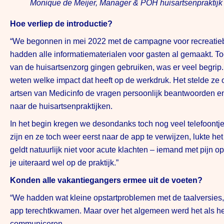
Monique de Meijer, Manager & POH huisartsenpraktij
Hoe verliep de introductie?
“We begonnen in mei 2022 met de campagne voor recreatiebe
hadden alle informatiematerialen voor gasten al gemaakt. T
van de huisartsenzorg gingen gebruiken, was er veel begrip
weten welke impact dat heeft op de werkdruk. Het stelde ze
artsen van Medicinfo de vragen persoonlijk beantwoorden e
naar de huisartsenpraktijken.
In het begin kregen we desondanks toch nog veel telefoontje
zijn en ze toch weer eerst naar de app te verwijzen, lukte h
geldt natuurlijk niet voor acute klachten – iemand met pijn 
je uiteraard wel op de praktijk.”
Konden alle vakantiegangers ermee uit de voeten?
“We hadden wat kleine opstartproblemen met de taalversies
app terechtkwamen. Maar over het algemeen werd het als heel
communiceren.