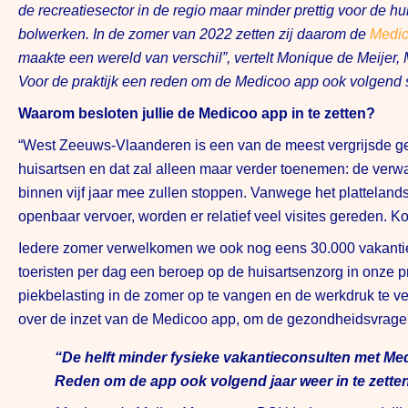
de recreatiesector in de regio maar minder prettig voor de hu
bolwerken. In de zomer van 2022 zetten zij daarom de
Medi
maakte een wereld van verschil”, vertelt Monique de Meije
Voor de praktijk een reden om de Medicoo app ook volgend s
Waarom besloten jullie de Medicoo app in te zetten?
“West Zeeuws-Vlaanderen is een van de meest vergrijsde ge
huisartsen en dat zal alleen maar verder toenemen: de verwac
binnen vijf jaar mee zullen stoppen. Vanwege het plattelan
openbaar vervoer, worden er relatief veel visites gereden. Kor
Iedere zomer verwelkomen we ook nog eens 30.000 vakantie
toeristen per dag een beroep op de huisartsenzorg in onze 
piekbelasting in de zomer op te vangen en de werkdruk te v
over de inzet van de Medicoo app, om de gezondheidsvragen
“De helft minder fysieke vakantieconsulten met Me
Reden om de app ook volgend jaar weer in te zetten